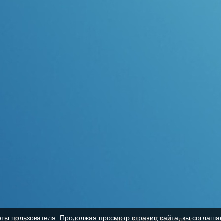
оты пользователя. Продолжая просмотр страниц сайта, вы соглаша
, 32-30-67
E-mail: MUKBGCB@yandex.ru