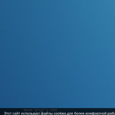
МАУК "БГЦБ"
©
2026
Этот сайт использует файлы cookies для более комфортной раб
г. Балаково, ул. 30 лет Победы, 37А. Тел.: (8453) 32-34-76