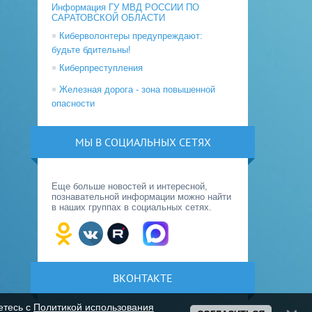
Информация ГУ МВД РОССИИ ПО
САРАТОВСКОЙ ОБЛАСТИ
Киберволонтеры предупреждают:
будьте бдительны!
Киберпреступления
Железная дорога - зона повышенной
опасности
МЫ В СОЦИАЛЬНЫХ СЕТЯХ
Еще больше новостей и интересной,
познавательной информации можно найти
в наших группах в социальных сетях.
ВКОНТАКТЕ
етесь с
Политикой использования