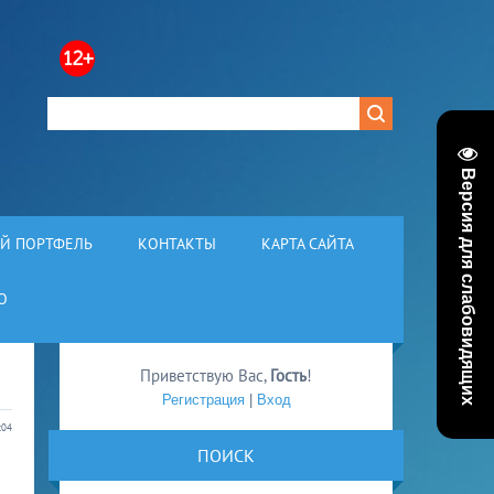
Версия для слабовидящих
Й ПОРТФЕЛЬ
КОНТАКТЫ
КАРТА САЙТА
О
Приветствую Вас
,
Гость
!
Регистрация
|
Вход
:04
ПОИСК