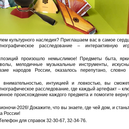
лем культурного наследия? Приглашаем вас в самое серд
нографическое расследование – интерактивную иг
спозиций произошло немыслимое! Предметы быта, ярк
волы, мелодичные музыкальные инструменты, искусн
азие народов России, оказалось перепутано, словно
 внимательностью, интуицией и ловкостью, вы сможе
 этнографическое расследование, где каждый артефакт – кл
стинное происхождение каждого предмета и помогите верну
ночи-2026! Докажите, что вы знаете, где чей дом, и стань
а России!
Телефон для справок 32-30-67, 32-34-76.