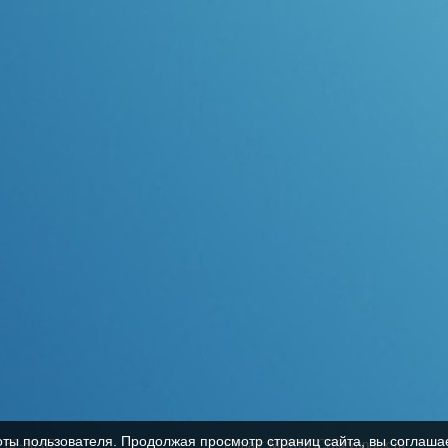
оты пользователя. Продолжая просмотр страниц сайта, вы соглаша
, 32-30-67
E-mail: MUKBGCB@yandex.ru