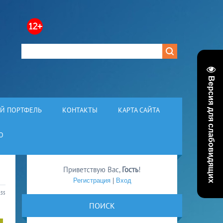
Версия для слабовидящих
Й ПОРТФЕЛЬ
КОНТАКТЫ
КАРТА САЙТА
О
Приветствую Вас
,
Гость
!
Регистрация
|
Вход
:35
ПОИСК