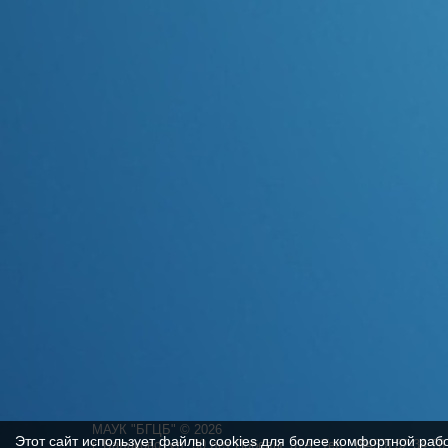
МАУК "БГЦБ"
©
2026
Этот сайт использует файлы cookies для более комфортной раб
г. Балаково, ул. 30 лет Победы, 37А. Тел.: (8453) 32-34-76