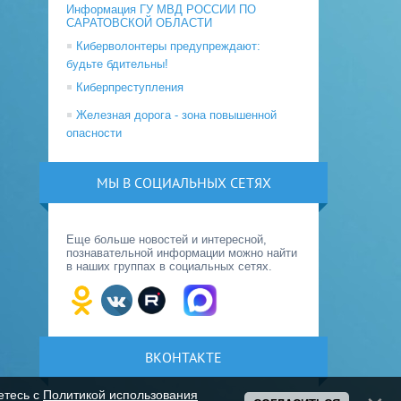
Информация ГУ МВД РОССИИ ПО
САРАТОВСКОЙ ОБЛАСТИ
Киберволонтеры предупреждают:
будьте бдительны!
Киберпреступления
Железная дорога - зона повышенной
опасности
МЫ В СОЦИАЛЬНЫХ СЕТЯХ
Еще больше новостей и интересной,
познавательной информации можно найти
в наших группах в социальных сетях.
ВКОНТАКТЕ
етесь с
Политикой использования