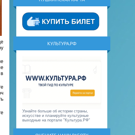
це
КУЛЬТУРА.РФ
ру
ие
ые
 в
те
юч
ть
Узнайте больше об истории страны,
те
искусстве и планируйте культурные
выходные на портале "Культура.РФ"