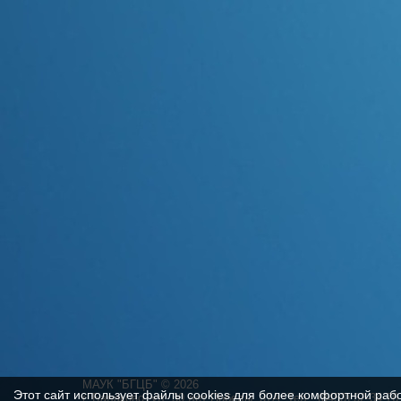
МАУК "БГЦБ"
©
2026
Этот сайт использует файлы cookies для более комфортной раб
г. Балаково, ул. 30 лет Победы, 37А. Тел.: (8453) 32-34-76