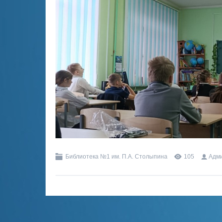
Библиотека №1 им. П.А. Столыпина
105
Адм