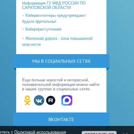
Информация ГУ МВД РОССИИ ПО
САРАТОВСКОЙ ОБЛАСТИ
Киберволонтеры предупреждают:
будьте бдительны!
Киберпреступления
Железная дорога - зона повышенной
опасности
МЫ В СОЦИАЛЬНЫХ СЕТЯХ
Еще больше новостей и интересной,
познавательной информации можно найти
в наших группах в социальных сетях.
ВКОНТАКТЕ
етесь с
Политикой использования