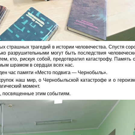
ых страшных трагедий в истории человечества. Спустя сор
лько разрушительными могут быть последствия человеческ
ем, кто, рискуя собой, предотвратил катастрофу. Память 
мым шрамом в сердцах всех нас.
ен час памяти «Место подвига — Чернобыль».
 хрупок наш мир, о Чернобыльской катастрофе и о героиз
агический момент.
и, посвященные этим событиям.