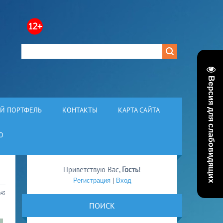
Версия для слабовидящих
Й ПОРТФЕЛЬ
КОНТАКТЫ
КАРТА САЙТА
О
Приветствую Вас
,
Гость
!
Регистрация
|
Вход
:45
ПОИСК