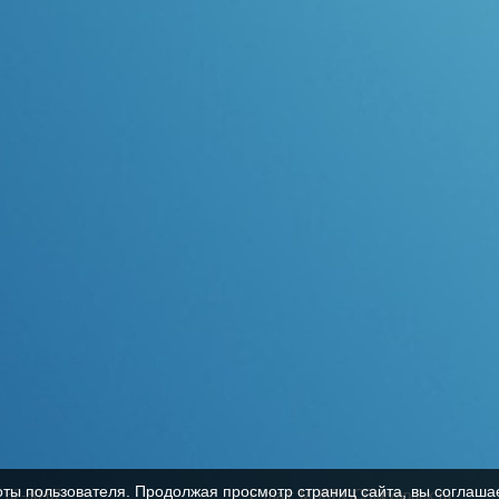
оты пользователя. Продолжая просмотр страниц сайта, вы соглаша
, 32-30-67
E-mail: MUKBGCB@yandex.ru