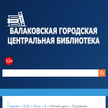
>
Главная
»
2026
»
Июнь
»
8
» Летний день с Пушкиным