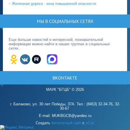
Железная дорога - зона повышенной опасности
МЫ В СОЦИАЛЬНЫХ СЕТЯХ
Еще больше новостей и интересной, познавательной
информации можно найти в наших группах в социальных
сетях.
ВКОНТАКТЕ
МАУК "БГЦБ"
©
2026
г. Балаково, ул. 30 лет Победы, 37А. Тел.: (8453) 32-34-76, 32-
30-67
E-mail: MUKBGCB@yandex.ru
Создать
бесплатный сайт
с
uCoz