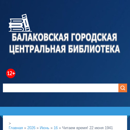
>
Главная
»
2026
»
Июнь
»
16
» Читаем время! 22 июня 1941