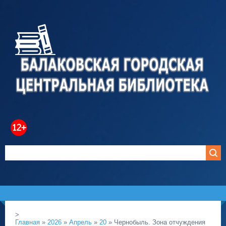
>
Главная
»
2026
»
Апрель
»
20
» Чернобыль. Зона отчуждения