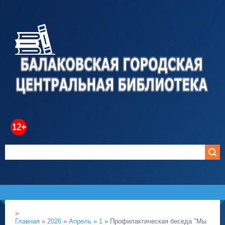
>
Главная
»
2026
»
Апрель
»
1
» Профилактическая беседа "Мы