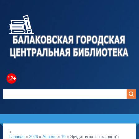
>
Главная
»
2026
»
Апрель
»
19
» Эрудит‑игра «Пока цветёт