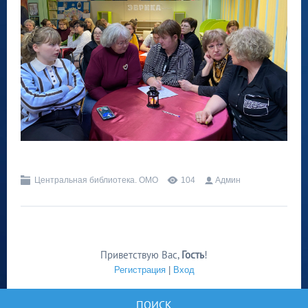
Центральная библиотека. ОМО
104
Админ
Приветствую Вас
,
Гость
!
Регистрация
|
Вход
ПОИСК