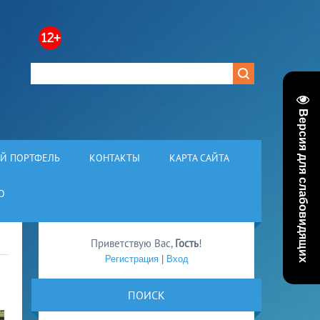
Версия для слабовидящих
Й ПОРТФЕЛЬ
КОНТАКТЫ
КАРТА САЙТА
О
Приветствую Вас
,
Гость
!
Регистрация
|
Вход
ПОИСК