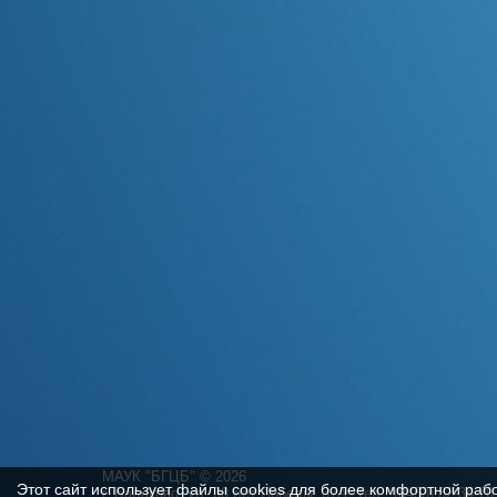
МАУК "БГЦБ"
©
2026
Этот сайт использует файлы cookies для более комфортной раб
г. Балаково, ул. 30 лет Победы, 37А. Тел.: (8453) 32-34-76