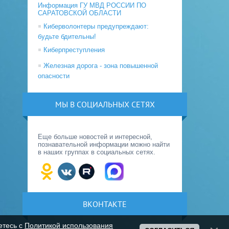
Информация ГУ МВД РОССИИ ПО
САРАТОВСКОЙ ОБЛАСТИ
Киберволонтеры предупреждают:
будьте бдительны!
Киберпреступления
Железная дорога - зона повышенной
опасности
МЫ В СОЦИАЛЬНЫХ СЕТЯХ
Еще больше новостей и интересной,
познавательной информации можно найти
в наших группах в социальных сетях.
ВКОНТАКТЕ
етесь с
Политикой использования