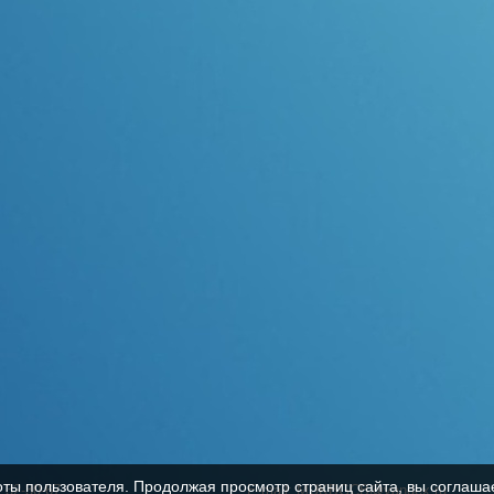
оты пользователя. Продолжая просмотр страниц сайта, вы соглаша
, 32-30-67
E-mail: MUKBGCB@yandex.ru