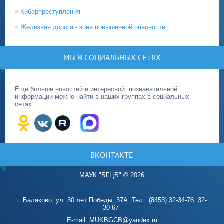
Киберпреступления
Железная дорога - зона повышенной опасности
МЫ В СОЦИАЛЬНЫХ СЕТЯХ
Еще больше новостей и интересной, познавательной
информации можно найти в наших группах в социальных
сетях.
ВКОНТАКТЕ
МАУК "БГЦБ"
©
2026
г. Балаково, ул. 30 лет Победы, 37А. Тел.: (8453) 32-34-76, 32-
30-67
E-mail: MUKBGCB@yandex.ru