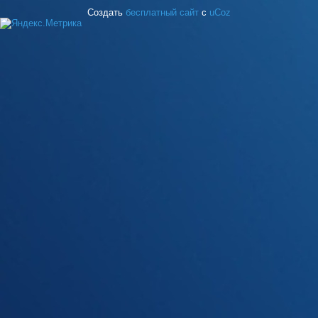
Создать
бесплатный сайт
с
uCoz