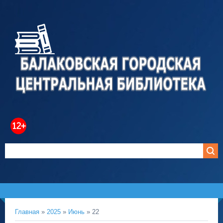
Главная
»
2025
»
Июнь
»
22