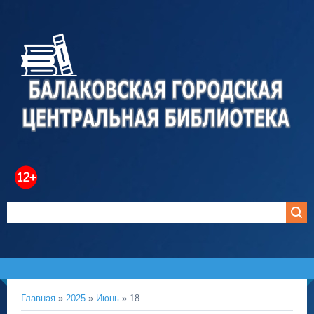
Главная
»
2025
»
Июнь
»
18