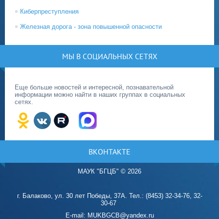
Киберпреступления
Железная дорога - зона повышенной опасности
МЫ В СОЦИАЛЬНЫХ СЕТЯХ
Еще больше новостей и интересной, познавательной
информации можно найти в наших группах в социальных
сетях.
ВКОНТАКТЕ
МАУК "БГЦБ"
©
2026
г. Балаково, ул. 30 лет Победы, 37А. Тел.: (8453) 32-34-76, 32-
30-67
E-mail: MUKBGCB@yandex.ru