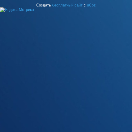
Создать
бесплатный сайт
с
uCoz