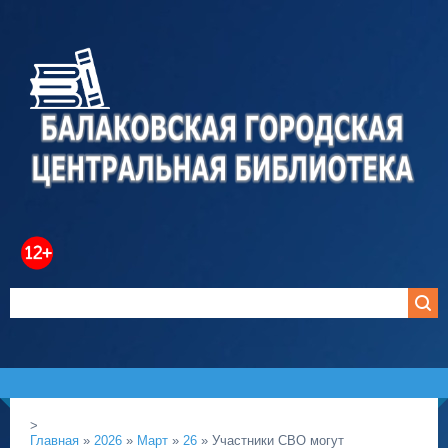
>
Главная
»
2026
»
Март
»
26
» Участники СВО могут